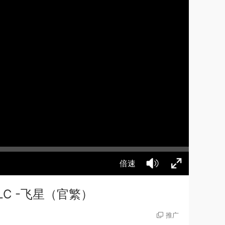
倍速
35DLC -飞星（官繁）
推广