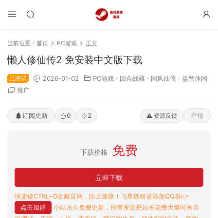
当前位置：
首页
PC游戏
正文
懒人修仙传2 免安装中文版下载
已测试
2026-01-02
PC游戏
·
回合战棋
·
国风仙侠
·
益智休闲
推广
订阅更新
0
2
举报
⚠️ 资源反馈
免费
下载价格
立即下载
快捷键CTRL+D收藏官网，防止迷路！飞星铁粉请添加QQ群👉
点击加群
小站永久免费更新，所有资源是站长花费大量时间亲