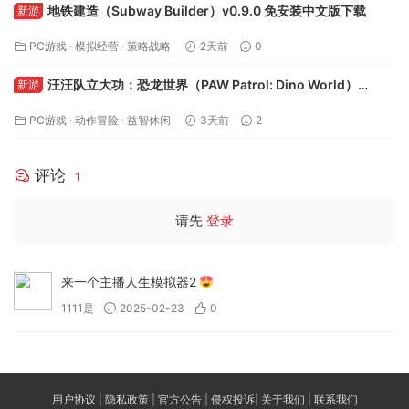
地铁建造（Subway Builder）v0.9.0 免安装中文版下载
新游
PC游戏
·
模拟经营
·
策略战略
2天前
0
汪汪队立大功：恐龙世界（PAW Patrol: Dino World）
新游
v106691 免安装中文版下载
PC游戏
·
动作冒险
·
益智休闲
3天前
2
评论
1
请先
登录
来一个主播人生模拟器2
1111是
2025-02-23
0
用户协议
|
隐私政策
|
官方公告
|
侵权投诉
|
关于我们
|
联系我们