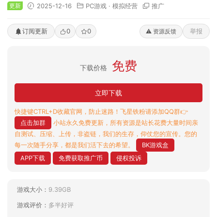
更新
2025-12-16
PC游戏
·
模拟经营
推广
订阅更新
0
0
举报
⚠️ 资源反馈
免费
下载价格
立即下载
快捷键CTRL+D收藏官网，防止迷路！飞星铁粉请添加QQ群👉
点击加群
小站永久免费更新，所有资源是站长花费大量时间亲
自测试、压缩、上传，非盗链，我们的生存，仰仗您的宣传。您的
每一次随手分享，都是我们活下去的希望。
BK游戏盒
APP下载
免费获取推广币
侵权投诉
游戏大小：
9.39GB
游戏评价：
多半好评