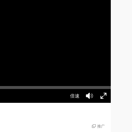
倍速
推广