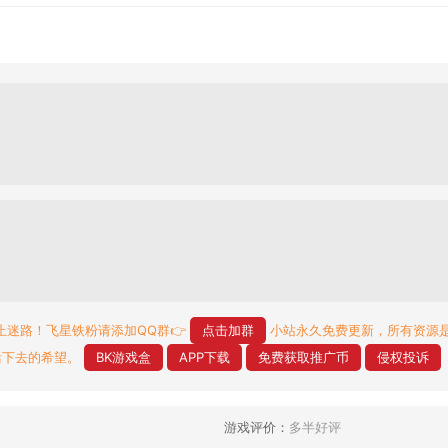
止迷路！飞星铁粉请添加QQ群👉
点击加群
小站永久免费更新，所有资源
活下去的希望。
BK游戏盒
APP下载
免费获取推广币
侵权投诉
游戏评价：
多半好评