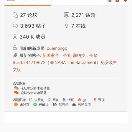
27
论坛
2,271
话题
3,693
帖子
7
在线
340 K
成员
我们的新成员:
xuemongqi
最新的帖子:
新国家号：圣礼|塞纳拉：圣祭
Build.244719672（SENARA The Sacrament）免安装中
文版
论坛图标:
论坛中没有未读话题
论坛包含未读话题
话题图标:
未回复
回复
活跃
热门
置顶
未过审
已解决
私密的
已经关闭