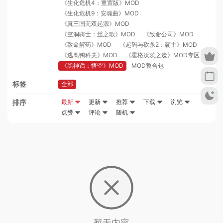
《生化危机4：重置版》MOD
《生化危机9：安魂曲》MOD
《真三国无双起源》MOD
《空洞骑士：丝之歌》MOD
《致命公司》MOD
《致命解药》MOD
《起码与砍杀2：霸主》MOD
《逃离鸭科夫》MOD
《霍格沃茨之遗》MOD专区
《黑神话：悟空》MOD
MOD整合包
标签
全部
排序
最新
更新
推荐
下载
浏览
点赞
评论
随机
暂无内容