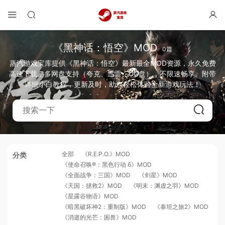
《黑神话：悟空》MOD
0篇
蒸汽游戏宝库提供《黑神话：悟空》最新最全MOD资源，永久免费
高速下载，多网盘支持（夸克、迅雷、UC盘），不限速畅享。附带
详细小白教程，更新及时，助您轻松体验全新游戏玩法！
全部
《R.E.P.O.》MOD
分类
《使命召唤®：黑色行动 6》MOD
《全面战争：三国》MOD
《剑星》MOD
《天国：拯救2》MOD
《明末：渊虚之羽》MOD
《星露谷物语》MOD
《暗黑破坏神2：重制版》MOD
《泰坦之旅2》MOD
《消逝的光芒：困兽》MOD