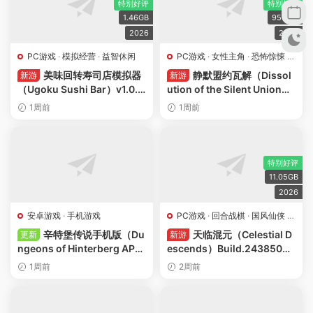
特别好评
特别好评
1.46GB
950MB
2026
2026
PC游戏
·
模拟经营
·
益智休闲
PC游戏
·
女性主角
·
恐怖惊悚
·
视觉小说
美味回转寿司店模拟器
静默盟约瓦解（Dissol
新游
新游
（Ugoku Sushi Bar）v1.0.1
ution of the Silent Union）
免安装中文版下载
Build.24450155 免安装中文
1周前
1周前
版下载
特别好评
11.05GB
2026
安卓游戏
·
手机游戏
PC游戏
·
回合战棋
·
国风仙侠
·
策略战略
·
角色扮演
辛特堡传说手机版（Du
天临混元（Celestial D
更新
新游
ngeons of Hinterberg AP
escends）Build.24385086
K）v1.1.12 解锁完整版安卓下
免安装中文版下载
1周前
2周前
载