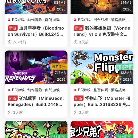
834MB
814MB
2026
2026
PC游戏
·
动作冒险
·
肉鸽游戏
PC游戏
·
回合战棋
·
策略战略
·
角色扮演
血月幸存者（Bloodmo
我的英雄旅团（Wonde
新游
新游
on Survivors）Build.2455
rland）v1.0.9 免安装中文版
8775 免安装中文版下载
下载
7小时前
3天前
褒贬不一
多半好评
747MB
133MB
2026
2026
PC游戏
·
动作冒险
·
肉鸽游戏
PC游戏
·
益智休闲
·
策略战略
矿域叛客（MineGeon:
怪物击飞（Monster Fli
新游
新游
Renegades）Build.244853
pper）Build.23168226 免
04 免安装中文版下载
安装中文版下载
3天前
3天前
特别好评
特别好评