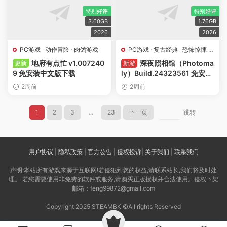
特别好评
特别好评
3.60GB
1.76GB
2026
2026
PC游戏
·
动作冒险
·
肉鸽游戏
PC游戏
·
复古经典
·
恐怖惊悚
·
模拟经营
地府有点忙 v1.007240
深夜照相馆（Photoma
更新
新游
9 免安装中文版下载
ly）Build.24323561 免安装
中文版下载
2周前
2周前
1
2
3
...
23
下一页
跳转
用户协议
|
隐私政策
|
官方公告
|
侵权投诉
|
关于我们
|
联系我们
声明:本站所有游戏来源于互联网!若侵犯到您的权益,请联系站长,我们将及时处
理。 若您需要使用非免费的软件或服务,请购买正版授权并合法使用。侵权下架
邮箱：feng99872@gmail.com
Copyright 2025 STEAMBK ©All rights Reserved