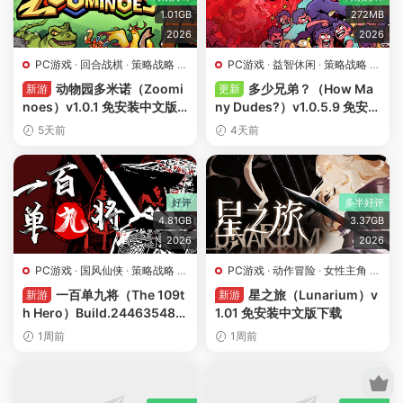
1.01GB
272MB
2026
2026
PC游戏
·
回合战棋
·
策略战略
·
PC游戏
·
益智休闲
·
策略战略
·
肉鸽游戏
肉鸽游戏
·
角色扮演
动物园多米诺（Zoomi
多少兄弟？（How Ma
新游
更新
noes）v1.0.1 免安装中文版
ny Dudes?）v1.0.5.9 免安装
下载
中文版下载
5天前
4天前
好评
多半好评
4.81GB
3.37GB
2026
2026
PC游戏
·
国风仙侠
·
策略战略
·
PC游戏
·
动作冒险
·
女性主角
·
角色扮演
角色扮演
一百单九将（The 109t
星之旅（Lunarium）v
新游
新游
h Hero）Build.24463548
1.01 免安装中文版下载
免安装中文版下载
1周前
1周前