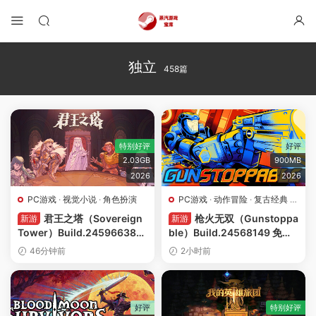
独立
458篇
特别好评
好评
2.03GB
900MB
2026
2026
PC游戏
·
视觉小说
·
角色扮演
PC游戏
·
动作冒险
·
复古经典
·
枪战射击
·
肉鸽游戏
君王之塔（Sovereign
枪火无双（Gunstoppa
新游
新游
Tower）Build.24596638
ble）Build.24568149 免安
免安装中文版下载
装中文版下载
46分钟前
2小时前
好评
特别好评