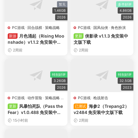
暂无
多半好评
1.46GB
4.86GB
2026
2026
PC游戏
·
回合战棋
·
策略战略
PC游戏
·
国风仙侠
·
角色扮演
月色涌起（Rising Moo
侠影录 v1.1.3 免安装中
新游
更新
nshade）v1.1.2 免安装中文
文版下载
版下载
2周前
2周前
特别好评
特别好评
3.26GB
32.5GB
2026
2023
PC游戏
·
动作冒险
·
策略战略
·
PC游戏
·
枪战射击
肉鸽游戏
·
角色扮演
风暴怕死队（Pass the
海参2（Trepang2）
更新
已测试
Fear）v1.0.488 免安装中文
v2484 免安装中文版下载
版下载
15小时前
2周前