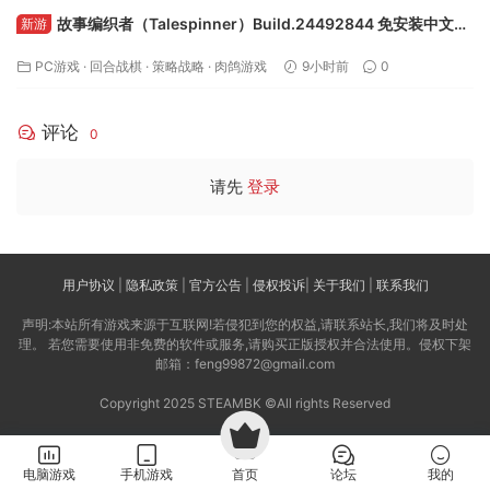
故事编织者（Talespinner）Build.24492844 免安装中文版
新游
下载
PC游戏
·
回合战棋
·
策略战略
·
肉鸽游戏
9小时前
0
评论
0
请先
登录
用户协议
|
隐私政策
|
官方公告
|
侵权投诉
|
关于我们
|
联系我们
声明:本站所有游戏来源于互联网!若侵犯到您的权益,请联系站长,我们将及时处
理。 若您需要使用非免费的软件或服务,请购买正版授权并合法使用。侵权下架
邮箱：feng99872@gmail.com
Copyright 2025 STEAMBK ©All rights Reserved
电脑游戏
手机游戏
首页
论坛
我的