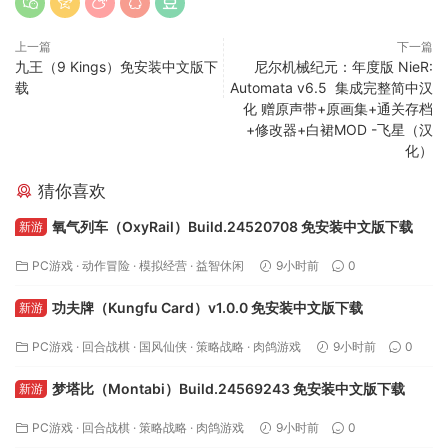
上一篇
下一篇
九王（9 Kings）免安装中文版下
尼尔机械纪元：年度版 NieR:
载
Automata v6.5 集成完整简中汉
化 赠原声带+原画集+通关存档
+修改器+白裙MOD -飞星（汉
化）
猜你喜欢
氧气列车（OxyRail）Build.24520708 免安装中文版下载
新游
PC游戏
·
动作冒险
·
模拟经营
·
益智休闲
9小时前
0
功夫牌（Kungfu Card）v1.0.0 免安装中文版下载
新游
PC游戏
·
回合战棋
·
国风仙侠
·
策略战略
·
肉鸽游戏
9小时前
0
梦塔比（Montabi）Build.24569243 免安装中文版下载
新游
PC游戏
·
回合战棋
·
策略战略
·
肉鸽游戏
9小时前
0