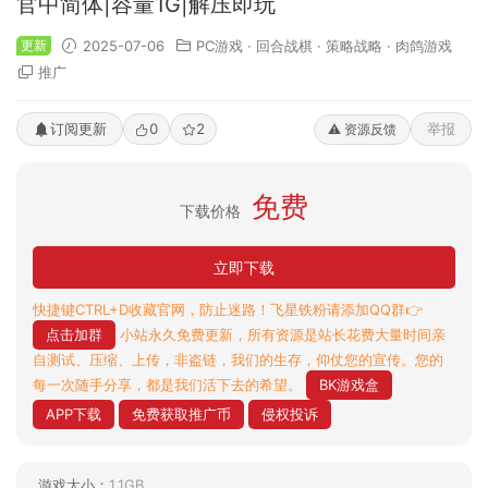
官中简体|容量1G|解压即玩
更新
2025-07-06
PC游戏
·
回合战棋
·
策略战略
·
肉鸽游戏
推广
订阅更新
0
2
举报
⚠️ 资源反馈
免费
下载价格
立即下载
快捷键CTRL+D收藏官网，防止迷路！飞星铁粉请添加QQ群👉
点击加群
小站永久免费更新，所有资源是站长花费大量时间亲
自测试、压缩、上传，非盗链，我们的生存，仰仗您的宣传。您的
每一次随手分享，都是我们活下去的希望。
BK游戏盒
APP下载
免费获取推广币
侵权投诉
游戏大小：
1.1GB