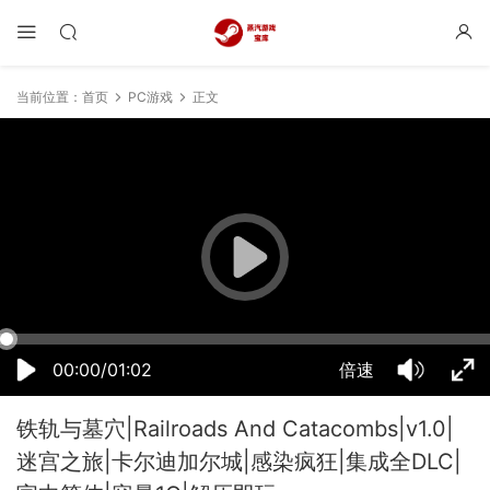
当前位置：
首页
PC游戏
正文
21:15:09
50%
75%
100%
00:00/01:02
倍速
铁轨与墓穴|Railroads And Catacombs|v1.0|
迷宫之旅|卡尔迪加尔城|感染疯狂|集成全DLC|