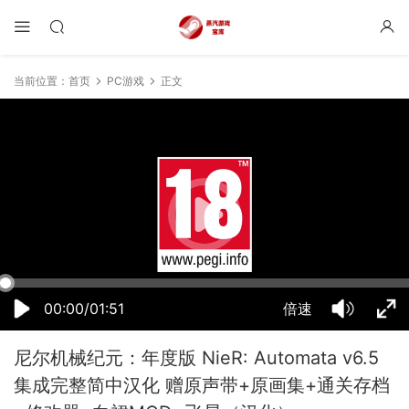
当前位置：
首页
PC游戏
正文
12:38:43
50%
75%
100%
00:00/01:51
倍速
尼尔机械纪元：年度版 NieR: Automata v6.5
集成完整简中汉化 赠原声带+原画集+通关存档