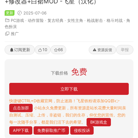
+修改器+白裙MOD -飞星（汉化）
更新
2025-07-06
PC游戏
·
动作冒险
·
复古经典
·
女性主角
·
枪战射击
·
格斗对战
·
角
色扮演
推广
订阅更新
10
66
举报
⚠️ 资源反馈
免费
下载价格
立即下载
快捷键CTRL+D收藏官网，防止迷路！飞星铁粉请添加QQ群👉
点击加群
小站永久免费更新，所有资源是站长花费大量时间亲
自测试、压缩、上传，非盗链，我们的生存，仰仗您的宣传。您的
每一次随手分享，都是我们活下去的希望。
BK游戏盒
APP下载
免费获取推广币
侵权投诉