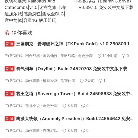
铁轨与墓穴|Railroads And
车祸模拟器（BeamNG.drive）
Catacombs|v1.0|迷宫之旅|卡尔
v0.39.1.0 免安装中文版下载
迪加尔城|感染疯狂|集成全DLC|
官中简体|容量1G|解压即玩
猜你喜欢
三国朋克 - 爱与破坏之神（TK Punk Gold）v1.0.260809.1
新游
免安装中文版下载
PC游戏
·
回合战棋
·
国风仙侠
·
策略战略
·
角色扮演
12小时前
0
氧气列车（OxyRail）Build.24520708 免安装中文版下载
新游
PC游戏
·
动作冒险
·
模拟经营
·
益智休闲
2天前
1
君王之塔（Sovereign Tower）Build.24596638 免安装中
新游
文版下载
PC游戏
·
视觉小说
·
角色扮演
3天前
0
鹰派大统领（Anomaly President）Build.24554642 免安
新游
装中文版下载
PC游戏
·
动作冒险
·
肉鸽游戏
3天前
0