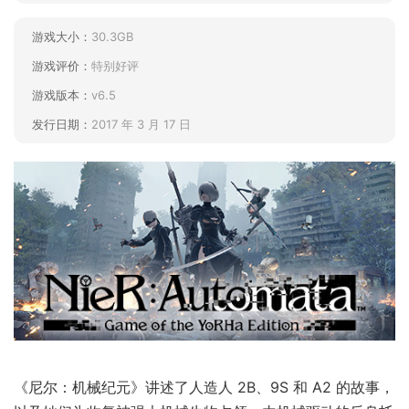
游戏大小：
30.3GB
游戏评价：
特别好评
游戏版本：
v6.5
发行日期：
2017 年 3 月 17 日
《尼尔：机械纪元》讲述了人造人 2B、9S 和 A2 的故事，