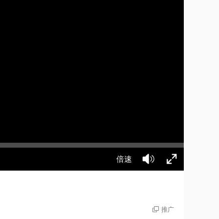
倍速
推广