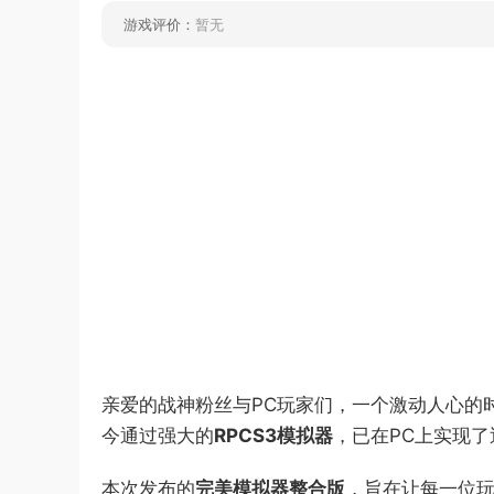
游戏评价：
暂无
亲爱的战神粉丝与PC玩家们，一个激动人心的
今通过强大的​
​RPCS3模拟器​
​，已在PC上实现
本次发布的​
​完美模拟器整合版​
​，旨在让每一位