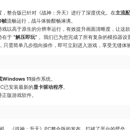
置，整合版已针对《战神：升天》进行了深度优化。在​
​主流配
0帧​
​流畅运行，战斗体验酣畅淋漓。
游戏以高于原生的分辨率运行，有效提升画面清晰度，让这款
在于 ​
​“解压即玩”​
​ 。我们已为您完成了所有复杂的模拟器
后，只需简单几步指向操作，即可立刻进入游戏，享受无缝体
或Windows 11​
​操作系统。
C已安装最新的​
​显卡驱动程序​
​。
持正版游戏软件。
主机。《战神：升天》PC整合版的发布，打破了平台的壁垒