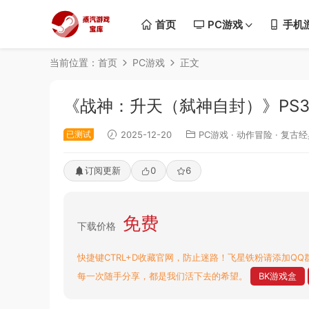
首页
PC游戏
手机
当前位置：
首页
PC游戏
正文
《战神：升天（弑神自封）》PS3
已测试
2025-12-20
PC游戏
·
动作冒险
·
复古经
订阅更新
0
6
免费
下载价格
快捷键CTRL+D收藏官网，防止迷路！飞星铁粉请添加QQ群
每一次随手分享，都是我们活下去的希望。
BK游戏盒