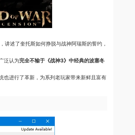
传，讲述了奎托斯如何挣脱与战神阿瑞斯的誓约，
广泛认为​
​完全不输于《战神3》中经典的波塞冬
系统也进行了革新，为系列老玩家带来新鲜且富有