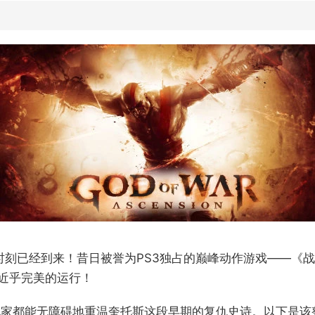
时刻已经到来！昔日被誉为PS3独占的巅峰动作游戏——《
了近乎完美的运行！
玩家都能无障碍地重温奎托斯这段早期的复仇史诗。以下是该