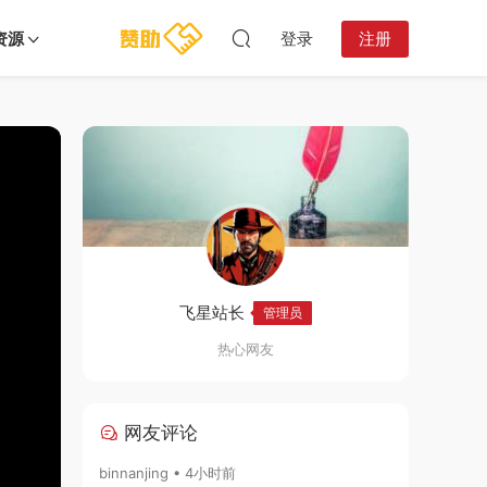
资源
登录
注册
:40:14
飞星站长
管理员
热心网友
网友评论
binnanjing • 4小时前