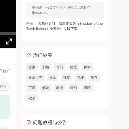
密码是小写英文字母和小数点，就这个
flystar.site
来源：
古墓丽影11：暗影终极版（Shadow of the
Tomb Raider）免安装中文版下载
热门标签
探索
剧情
奇幻
建造
像素
推广
开放世界
沙盒
独立
管理
生存
举报
可爱
解谜
动漫
科幻
黑暗
砍杀
问题教程与公告