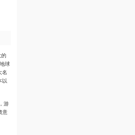
大的
地球
大名
本以
，游
馈意