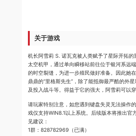
关于游戏
机长阿雪莉 S. 诺瓦克被人类赋予了星际开拓
太空机甲，通过单向瞬移站前往位于银河系远端
的时空裂缝，为进一步殖民做好准备。因此她在
鼎鼎的“里格斯先生”，除了能抵御最严酷的外
及投入战斗等。得益于它的强大，阿雪莉可以
请玩家特别注意，如您遇到键盘失灵无法操作
戏仅支持WIN8.1以上系统。后续版本将推出
见建议：
1群：828782969（已满）