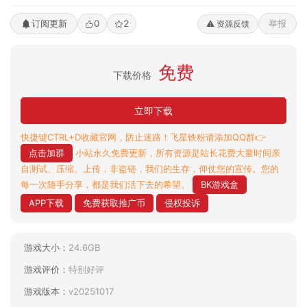
订阅更新
0
2
举报
⚠️ 资源反馈
免费
下载价格
立即下载
快捷键CTRL+D收藏官网，防止迷路！飞星铁粉请添加QQ群👉
点击加群
小站永久免费更新，所有资源是站长花费大量时间亲
自测试、压缩、上传，非盗链，我们的生存，仰仗您的宣传。您的
每一次随手分享，都是我们活下去的希望。
BK游戏盒
APP下载
免费获取推广币
侵权投诉
游戏大小：
24.6GB
游戏评价：
特别好评
游戏版本：
v20251017