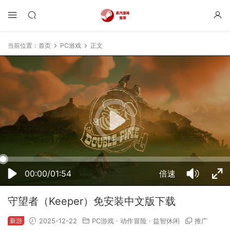
当前位置：
首页
PC游戏
正文
16:50:01
50%
75%
100%
00:00/01:54
倍速
守望者（Keeper）免安装中文版下载
新游
2025-12-22
PC游戏
·
动作冒险
·
益智休闲
推广