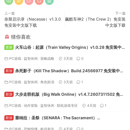
上一篇
下一篇
奈斯启示录（Necesse）v1.3.0
飙酷车神2（The Crew 2）免安装
免安装中文版下载
中文版下载
猜你喜欢
火车山谷：起源（Train Valley Origins）v1.0.28 免安装中文
更新
版下载
PC游戏
·
益智休闲
·
策略战略
3天前
0
杀死影子（Kill The Shadow）Build.24566977 免安装中文
新游
版下载
PC游戏
·
益智休闲
·
角色扮演
3天前
1
大步走联机版（Big Walk Online）v1.4.7.2607311502 免安
新游
装中文版下载
PC游戏
·
动作冒险
·
益智休闲
·
联机游戏专区
4天前
1
塞纳拉：圣祭（SENARA : The Sacrament）
新游
Build.24495622 免安装中文版下载
PC游戏
·
恐怖惊悚
·
枪战射击
4天前
0