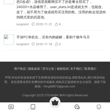
把0改成1，游戏里面断网买不了的套餐全部买了，
24000+水晶够用了。user_stats.ini是成就文件，也能改。
改了，就不用为了做成就而买没用的枪。没用的枪会混进肉
鸽模式里的武器池。
lungtsikit
2025-11-21
6
手游PC单机化，没有内购破解，要刷个猴年马月
lungtsikit
2025-11-18
0
用户协议
|
隐私政策
|
官方公告
|
侵权投诉
|
关于我们
|
联系我们
声明:本站所有游戏来源于互联网!若侵犯到您的权益,请联系站长,我们将及时处
理。 若您需要使用非免费的软件或服务,请购买正版授权并合法使用。侵权下架
邮箱：feng99872@gmail.com
Copyright 2025 STEAMBK ©All rights Reserved