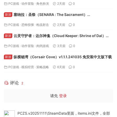
PC游戏
·
动作冒险
·
角色扮演
2天前
0
塞纳拉：圣祭（SENARA : The Sacrament）
新游
Build.24495622 免安装中文版下载
PC游戏
·
恐怖惊悚
·
枪战射击
2天前
0
云灵守护者：达尔神龛（Cloud Keeper: Shrine of Dal）
新游
v1.7.2.0 免安装中文版下载
PC游戏
·
动作冒险
·
肉鸽游戏
3天前
0
纵横秘湾（Corsair Cove）v1.1.1.241035 免安装中文版下载
新游
PC游戏
·
模拟经营
·
策略战略
6天前
0
评论
2
请先
登录
PCZS.v20251111\SteamData里面，items.ini文件，全部