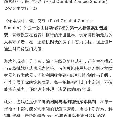
像素战斗：僵尸突袭（Pixel Combat Zombie Shooter）
免安装中文版下载
《像素战斗：僵尸突袭（Pixel Combat Zombie
Shooter）》是一款由移动端移植的
第一人称像素射击游
戏
，背景设定在被丧尸横行的末世世界。玩家将扮演最后的
人类守护者，在一座危机四伏的房子中奋力抵抗，阻止僵尸
通过时间传送门入侵。
游戏的玩法十分丰富，除了主线剧情模式外，还有生存模式
与支线挑战模式供玩家体验。🔫你可以使用从砍刀到火焰喷
射器的各类武器，还能利用收集到的废料进行
制作与升级
，
打造专属于你的终极武器。每一把枪都可以自由定制，不仅
能提升威力，还能改变外观，满足你的DIY欲望。
此外，游戏还提供了
隐藏房间与地图秘密探索机制
，在每一
张地图中都可能发现未知的彩蛋或资源。通过不断探索、解
锁时光机、击败独特Boss，你将逐渐揭开末日背后的秘