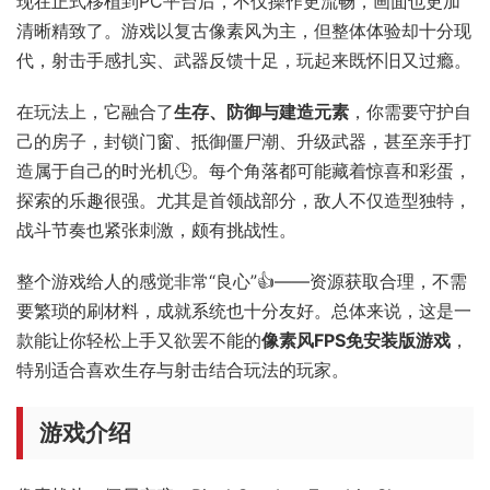
现在正式移植到PC平台后，不仅操作更流畅，画面也更加
清晰精致了。游戏以复古像素风为主，但整体体验却十分现
代，射击手感扎实、武器反馈十足，玩起来既怀旧又过瘾。
在玩法上，它融合了
生存、防御与建造元素
，你需要守护自
己的房子，封锁门窗、抵御僵尸潮、升级武器，甚至亲手打
造属于自己的时光机🕒。每个角落都可能藏着惊喜和彩蛋，
探索的乐趣很强。尤其是首领战部分，敌人不仅造型独特，
战斗节奏也紧张刺激，颇有挑战性。
整个游戏给人的感觉非常“良心”👍——资源获取合理，不需
要繁琐的刷材料，成就系统也十分友好。总体来说，这是一
款能让你轻松上手又欲罢不能的
像素风FPS免安装版游戏
，
特别适合喜欢生存与射击结合玩法的玩家。
游戏介绍