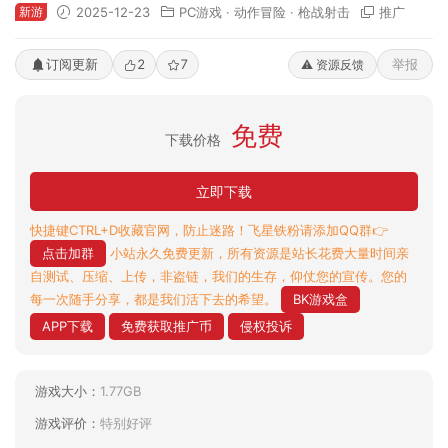
新游
2025-12-23
PC游戏
·
动作冒险
·
枪战射击
推广
订阅更新
2
7
举报
⚠️ 资源反馈
免费
下载价格
立即下载
快捷键CTRL+D收藏官网，防止迷路！飞星铁粉请添加QQ群👉
点击加群
小站永久免费更新，所有资源是站长花费大量时间亲
自测试、压缩、上传，非盗链，我们的生存，仰仗您的宣传。您的
每一次随手分享，都是我们活下去的希望。
BK游戏盒
APP下载
免费获取推广币
侵权投诉
游戏大小：
1.77GB
游戏评价：
特别好评