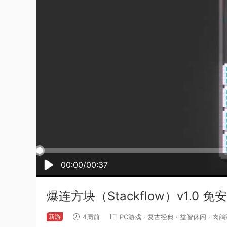
00:00/00:37
爆连方块（Stackflow）v1.0
新游
4周前
PC游戏
·
复古经典
·
益智休闲
·
肉鸽