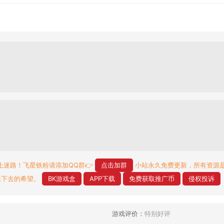
止迷路！飞星铁粉请添加QQ群👉
点击加群
小站永久免费更新，所有资源
活下去的希望。
BK游戏盒
APP下载
免费获取推广币
侵权投诉
游戏评价：
特别好评