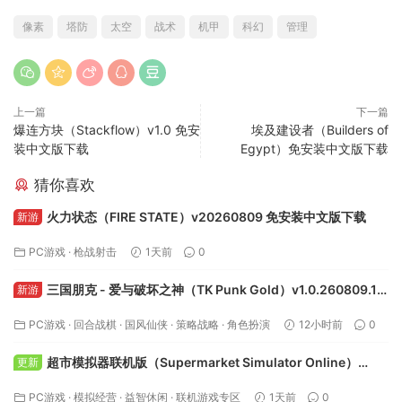
像素
塔防
太空
战术
机甲
科幻
管理
上一篇
下一篇
爆连方块（Stackflow）v1.0 免安
埃及建设者（Builders of
装中文版下载
Egypt）免安装中文版下载
猜你喜欢
火力状态（FIRE STATE）v20260809 免安装中文版下载
新游
PC游戏
·
枪战射击
1天前
0
三国朋克 - 爱与破坏之神（TK Punk Gold）v1.0.260809.1
新游
免安装中文版下载
PC游戏
·
回合战棋
·
国风仙侠
·
策略战略
·
角色扮演
12小时前
0
超市模拟器联机版（Supermarket Simulator Online）
更新
v1.5.1 免安装中文版下载
PC游戏
·
模拟经营
·
益智休闲
·
联机游戏专区
1天前
0