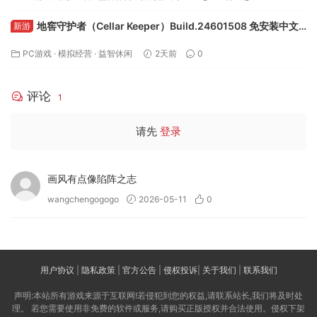
地窖守护者（Cellar Keeper）Build.24601508 免安装中文
新游
版下载
PC游戏
·
模拟经营
·
益智休闲
2天前
0
评论
1
请先
登录
画风有点像陷阵之志
wangchengogogo
2026-05-11
0
用户协议
|
隐私政策
|
官方公告
|
侵权投诉
|
关于我们
|
联系我们
声明:本站所有游戏来源于互联网!若侵犯到您的权益,请联系站长,我们将及时处
理。 若您需要使用非免费的软件或服务,请购买正版授权并合法使用。侵权下架