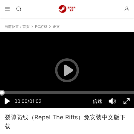
当前位置：
首页
PC游戏
正文
12:54:58
50%
75%
100%
00:00/01:02
倍速
裂隙防线（Repel The Rifts）免安装中文版下
载