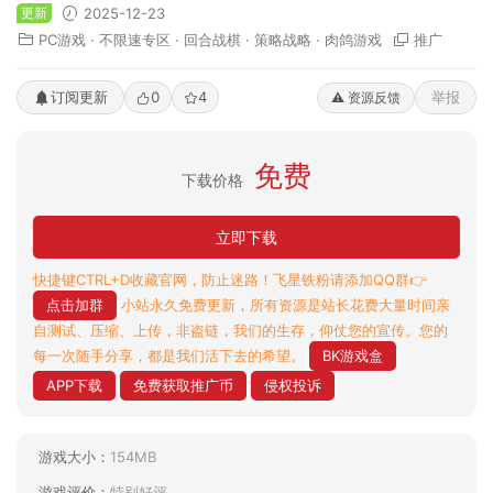
更新
2025-12-23
PC游戏
·
不限速专区
·
回合战棋
·
策略战略
·
肉鸽游戏
推广
订阅更新
0
4
举报
⚠️ 资源反馈
免费
下载价格
立即下载
快捷键CTRL+D收藏官网，防止迷路！飞星铁粉请添加QQ群👉
点击加群
小站永久免费更新，所有资源是站长花费大量时间亲
自测试、压缩、上传，非盗链，我们的生存，仰仗您的宣传。您的
每一次随手分享，都是我们活下去的希望。
BK游戏盒
APP下载
免费获取推广币
侵权投诉
游戏大小：
154MB
游戏评价：
特别好评