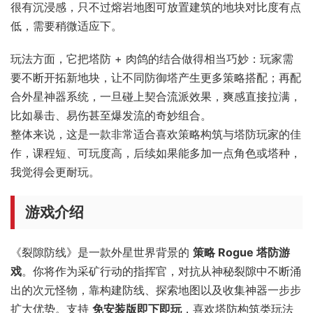
很有沉浸感，只不过熔岩地图可放置建筑的地块对比度有点
低，需要稍微适应下。
玩法方面，它把塔防 + 肉鸽的结合做得相当巧妙：玩家需
要不断开拓新地块，让不同防御塔产生更多策略搭配；再配
合外星神器系统，一旦碰上契合流派效果，爽感直接拉满，
比如暴击、易伤甚至爆发流的奇妙组合。
整体来说，这是一款非常适合喜欢策略构筑与塔防玩家的佳
作，课程短、可玩度高，后续如果能多加一点角色或塔种，
我觉得会更耐玩。
游戏介绍
《裂隙防线》是一款外星世界背景的
策略 Rogue 塔防游
戏
。你将作为采矿行动的指挥官，对抗从神秘裂隙中不断涌
出的次元怪物，靠构建防线、探索地图以及收集神器一步步
扩大优势。支持
免安装版即下即玩
，喜欢塔防构筑类玩法