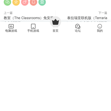
上一篇
下一篇
教室（The Classrooms）免安装
泰拉瑞亚联机版（Terraria
中文版下载
Online）免安装中文版下载
电脑游戏
手机游戏
首页
论坛
我的
猜你喜欢
氧气列车（OxyRail）Build.24520708 免安装中文版下载
新游
PC游戏
·
动作冒险
·
模拟经营
·
益智休闲
1天前
1
伐木时刻（It's Chopping Time!）v1.0.3 免安装中文版下载
新游
PC游戏
·
益智休闲
·
策略战略
2天前
0
枪火无双（Gunstoppable）Build.24568149 免安装中文版
新游
下载
PC游戏
·
动作冒险
·
复古经典
·
枪战射击
·
肉鸽游戏
2天前
0
大步走联机版（Big Walk Online）v1.4.7.2607311502 免安
新游
装中文版下载