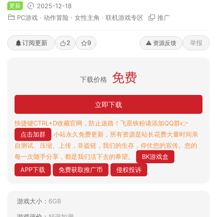
更新
2025-12-18
PC游戏
·
动作冒险
·
女性主角
·
联机游戏专区
推广
订阅更新
2
9
举报
⚠️ 资源反馈
免费
下载价格
立即下载
快捷键CTRL+D收藏官网，防止迷路！飞星铁粉请添加QQ群👉
点击加群
小站永久免费更新，所有资源是站长花费大量时间亲
自测试、压缩、上传，非盗链，我们的生存，仰仗您的宣传。您的
每一次随手分享，都是我们活下去的希望。
BK游戏盒
APP下载
免费获取推广币
侵权投诉
游戏大小：
6GB
游戏评价：
好评如潮