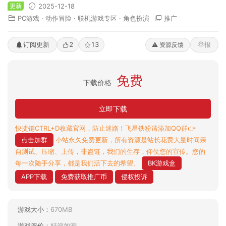
更新
2025-12-18
PC游戏
·
动作冒险
·
联机游戏专区
·
角色扮演
推广
订阅更新
2
13
举报
⚠️ 资源反馈
免费
下载价格
立即下载
快捷键CTRL+D收藏官网，防止迷路！飞星铁粉请添加QQ群👉
点击加群
小站永久免费更新，所有资源是站长花费大量时间亲
自测试、压缩、上传，非盗链，我们的生存，仰仗您的宣传。您的
每一次随手分享，都是我们活下去的希望。
BK游戏盒
APP下载
免费获取推广币
侵权投诉
游戏大小：
670MB
游戏评价：
好评如潮