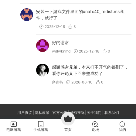
安装一下游戏文件里面的xnafx40_redist.msi组
件，就行了
2025-12-18
3
好的谢谢
wdlwknmd
2025-12-18
0
感谢感谢兄弟，本来打不开气的都删了，
看你评论又下回来整成功了
序青书
2026-06-10
0
用户协议
|
隐私政策
|
官方公告
|
侵权投诉
|
关于我们
|
联系我们
声明:本站所有游戏来源于互联网!若侵犯到您的权益,请联系站长,我们将及时处
理。 若您需要使用非免费的软件或服务,请购买正版授权并合法使用。侵权下架
电脑游戏
手机游戏
首页
论坛
我的
邮箱：feng99872@gmail.com