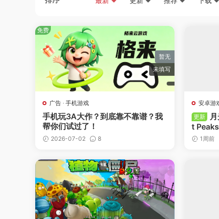
最新
更新
推荐
下载
免费
暂无
未填写
广告
·
手机游戏
安卓游
手机玩3A大作？到底靠不靠谱？我
月
更新
帮你们试过了！
t Pea
2026-07-02
8
1周前
-
收藏
-
点赞
-
收藏