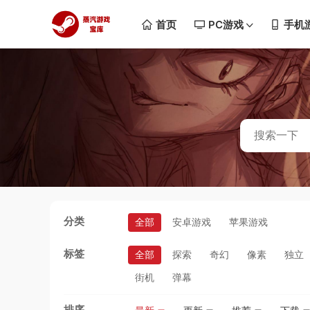
首页
PC游戏
手机
分类
全部
安卓游戏
苹果游戏
标签
全部
探索
奇幻
像素
独立
街机
弹幕
排序