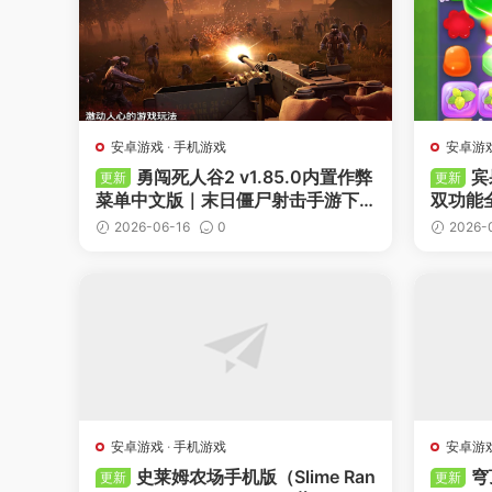
安卓游戏
·
手机游戏
安卓游
勇闯死人谷2 v1.85.0内置作弊
宾
更新
更新
菜单中文版｜末日僵尸射击手游下
双功能
载
2026-06-16
0
2026-
-
收藏
-
点赞
-
收藏
安卓游戏
·
手机游戏
安卓游
史莱姆农场手机版（Slime Ran
穹
更新
更新