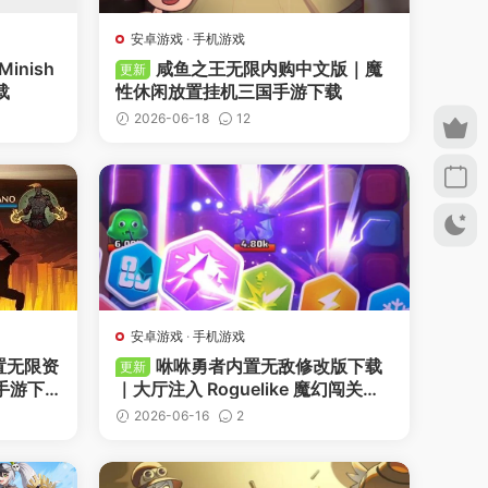
安卓游戏
·
手机游戏
nish
咸鱼之王无限内购中文版｜魔
更新
载
性休闲放置挂机三国手游下载
2026-06-18
12
-
收藏
-
点赞
安卓游戏
·
手机游戏
内置无限资
咻咻勇者内置无敌修改版下载
更新
手游下
｜大厅注入 Roguelike 魔幻闯关手
游中文版
2026-06-16
2
-
收藏
-
点赞