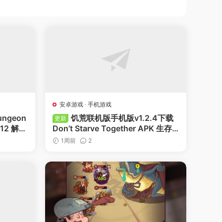
安卓游戏
·
手机游戏
geon
饥荒联机版手机版v1.2.4下载
更新
1.12 解锁
Don’t Starve Together APK 生存
联机手游
1周前
2
-
收藏
-
点赞