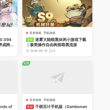
安卓游戏
·
手机游戏
0.094
迷雾大陆暗黑休闲小游戏下载
更新
养成跨
｜极简操作自由构筑暗黑流派
2026-06-16
9
免费
-
收藏
-
点赞
安卓游戏
·
手机游戏
ds of
千棋百计手机版（Gambonan
新游