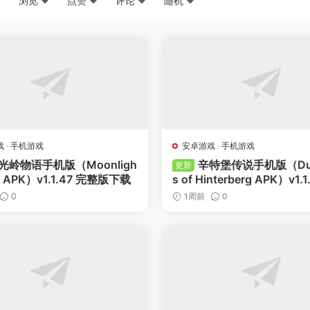
浏览
点赞
评论
随机
戏
·
手机游戏
安卓游戏
·
手机游戏
光岭物语手机版（Moonligh
辛特堡传说手机版（Dun
更新
ks APK）v1.1.47 完整版下载
s of Hinterberg APK）v1.
完整版安卓下载
0
1周前
0
-
点赞
-
收藏
-
点赞