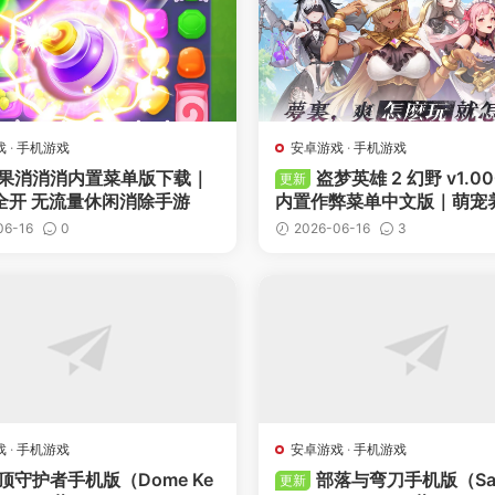
戏
·
手机游戏
安卓游戏
·
手机游戏
果消消消内置菜单版下载｜
盗梦英雄 2 幻野 v1.00
更新
全开 无流量休闲消除手游
内置作弊菜单中文版｜萌宠
时空策略手游下载
06-16
0
2026-06-16
3
-
点赞
-
收藏
-
点赞
戏
·
手机游戏
安卓游戏
·
手机游戏
顶守护者手机版（Dome Ke
部落与弯刀手机版（San
更新