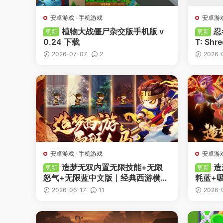
安卓游戏
·
手机游戏
安卓游
植物大战僵尸杂交版手机版 v
忍
更新
更新
0.24 下载
T: Shr
2.19 
2026-07-07
2
2026-
-
收藏
-
点赞
-
收藏
安卓游戏
·
手机游戏
安卓游
造梦无双内置无限技能+无限
造
更新
更新
怒气+无限蓝中文版｜经典西游横版
耗蓝+
动作手游
下载
2026-06-17
11
2026-
-
收藏
-
点赞
-
收藏