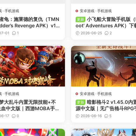
戏
·
手机游戏
安卓游戏
·
手机游戏
者龟：施莱德的复仇（TMN
小飞船大冒险手机版（Mi
更新
edder’s Revenge APK）v1.
oot' Adventures APK）下
下载
07-01
1
2026-06-25
2
-
点赞
-
收藏
-
点赞
戏
·
手机游戏
安卓游戏
·
手机游戏
梦大乱斗内置无限技能+不
暗影格斗2 v1.45.0
更新
吸血中文版｜西游MOBA手游
源中文版｜无广告格斗RPG
载
06-17
0
2026-06-16
5
-
点赞
-
收藏
-
点赞