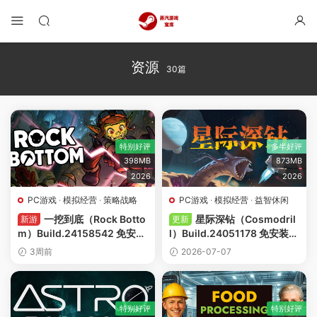
资源
30篇
特别好评
多半好评
398MB
873MB
2026
2026
PC游戏
·
模拟经营
·
策略战略
PC游戏
·
模拟经营
·
益智休闲
一挖到底（Rock Botto
星际深钻（Cosmodril
新游
更新
m）Build.24158542 免安装
l）Build.24051178 免安装中
中文版下载
文版下载
3周前
2026-07-07
特别好评
特别好评