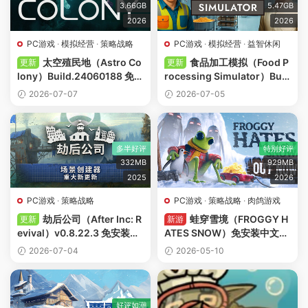
3.66GB
5.47GB
2026
2026
PC游戏
·
模拟经营
·
策略战略
PC游戏
·
模拟经营
·
益智休闲
太空殖民地（Astro Co
食品加工模拟（Food P
更新
更新
lony）Build.24060188 免安
rocessing Simulator）Buil
装中文版下载
d.24032237 免安装中文版
2026-07-07
2026-07-05
下载
多半好评
特别好评
332MB
929MB
2025
2026
PC游戏
·
策略战略
PC游戏
·
策略战略
·
肉鸽游戏
劫后公司（After Inc: R
蛙穿雪境（FROGGY H
更新
新游
evival）v0.8.22.3 免安装中
ATES SNOW）免安装中文版
文版下载
下载
2026-07-04
2026-05-10
好评如潮