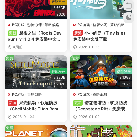
褒贬不一
好评
2.66GB
864MB
2026
2026
PC游戏
·
恐怖惊悚
·
策略战略
PC游戏
·
益智休闲
·
策略战略
腐根之里（Roots Dev
小小的岛（Tiny Isle）
更新
新游
our）v1.1.0.4 免安装中文版
免安装中文版下载
下载
4周前
2026-01-23
免费
免费
特别好评
多半好评
5.38GB
2.16GB
2026
2025
PC游戏
·
策略战略
PC游戏
·
策略战略
果壳机动：钛垣防线
诺森德塔防：矿脉防线
新游
更新
（ShellMobile Titan Rampa
（Deepstone Rift）免安装中
rt）免安装中文版下载
文版下载
2026-01-04
2026-01-02
免费