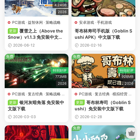
4.24GB
2026
PC游戏
·
益智休闲
·
策略战略
安卓游戏
·
手机游戏
覆雪之上（Above the
哥布林寿司手机版（Goblin S
更新
Snow）v1.1.3 免安装中文版
ushi APK）中文版下载
下载
2026-06-12
2026-02-16
免费
免费
特别好评
特别好评
773MB
928MB
2026
2026
PC游戏
·
复古经典
·
策略战略
·
PC游戏
·
复古经典
·
模拟经营
·
肉鸽游戏
益智休闲
·
肉鸽游戏
银河灰暗角落 免安装中
哥布林寿司（Goblin S
更新
更新
文版下载
ushi）免安装中文版下载
2026-03-03
2026-02-28
免费