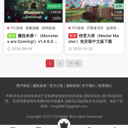
特别好评
好评
1.48GB
1.1GB
2025
2025
PC游戏
·
策略战略
·
肉鸽游戏
PC游戏
·
不限速专区
·
益智休闲
·
策略战略
·
肉鸽游戏
魔怪来袭！（Monster
绝育大师（Neuter Ma
更新
新游
s are Coming!）v1.4.9.0 免
ster）免安装中文版下载
安装中文版下载
2026-06-04
2025-12-23
1
2
下一页
用户协议
|
隐私政策
|
官方公告
|
侵权投诉
|
关于我们
|
联系我们
声明:本站所有游戏来源于互联网!若侵犯到您的权益,请联系站长,我们将及时处
理。 若您需要使用非免费的软件或服务,请购买正版授权并合法使用。侵权下架
邮箱：feng99872@gmail.com
Copyright 2025 STEAMBK ©All rights Reserved