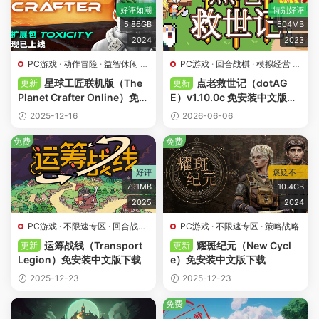
好评如潮
特别好评
5.86GB
504MB
2024
2023
PC游戏
·
动作冒险
·
益智休闲
·
PC游戏
·
回合战棋
·
模拟经营
·
联机游戏专区
策略战略
·
肉鸽游戏
星球工匠联机版（The
点老救世记（dotAG
更新
更新
Planet Crafter Online）免安
E）v1.10.0c 免安装中文版下
装中文版下载
载
2025-12-16
2026-06-06
免费
免费
好评
褒贬不一
791MB
10.4GB
2025
2024
PC游戏
·
不限速专区
·
回合战棋
PC游戏
·
不限速专区
·
策略战略
·
策略战略
运筹战线（Transport
耀斑纪元（New Cycl
更新
更新
Legion）免安装中文版下载
e）免安装中文版下载
2025-12-23
2025-12-23
免费